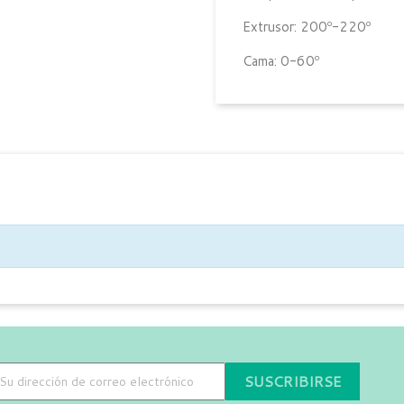
Extrusor: 200º-220º
Cama: 0-60º