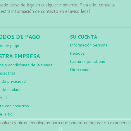
ede darse de baja en cualquier momento. Para ello, consulte
estra información de contacto en el aviso legal.
ODOS DE PAGO
SU CUENTA
Información personal
s de pago
Pedidos
STRA EMPRESA
Facturas por abono
s y condiciones de la tienda
Direcciones
nosotros
a de privacidad
a de cookies
egal
te con nosotros
l sitio
 cookies y otras tecnologías para que podamos mejorar su experiencia
© 2026 - Desarrollado por 3Ditalo