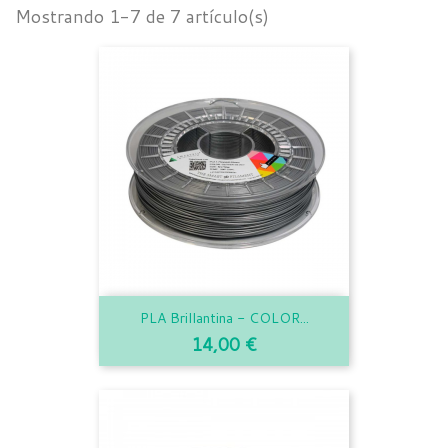
Mostrando 1-7 de 7 artículo(s)
PLA Brillantina - COLOR...
Precio
14,00 €